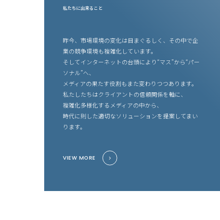
私たちに出来ること
昨今、市場環境の変化は目まぐるしく、その中で企
業の競争環境も複雑化しています。
そしてインターネットの台頭により“マス”から“パー
ソナル”へ、
メディアの果たす役割もまた変わりつつあります。
私たしたちはクライアントの信頼関係を軸に、
複雑化多様化するメディアの中から、
時代に則した適切なソリューションを提案してまい
ります。
VIEW MORE