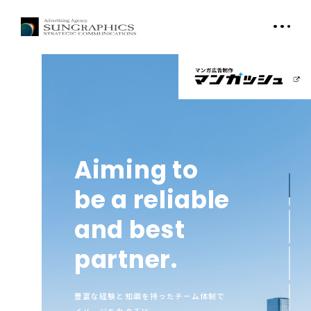
Aiming to
be a reliable
and best
partner.
低コスト
豊富な経験と知識を持ったチーム体制で